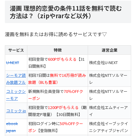
漫画 理想的恋愛の条件11話を無料で読む
方法は？（zipやrarなど以外）
漫画を無料またはお得に読めるサービスです▽
サービス
特徴
運営企業
初回登録で
600Pがもらえる
【31
U-NEXT
株式会社U-NEXT
日間無料】
シーモア読
初回7日間は
無料で16万冊が読み
株式会社NTTソルマー
み放題フル
放題（BLも豊富）
レ
コミックシ
新規無料会員登録で
70％OFFク
株式会社NTTソルマー
ーモア
ーポン
レ
初回登録で
1200Pがもらえる
（期
株式会社エムティーア
コミック.jp
間限定P増量）【30日間無料】
イ
ebook
初回ログイン時に
50％OFFクー
株式会社イーブックイ
japan
ポン
【登録無料】
ニシアティブジャパン