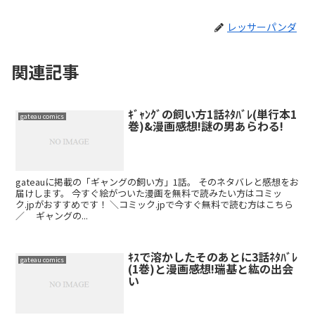
レッサーパンダ
関連記事
ｷﾞｬﾝｸﾞの飼い方1話ﾈﾀﾊﾞﾚ(単行本1
gateau comics
巻)&漫画感想!謎の男あらわる!
gateauに掲載の「ギャングの飼い方」1話。 そのネタバレと感想をお
届けします。 今すぐ絵がついた漫画を無料で読みたい方はコミッ
ク.jpがおすすめです！ ＼コミック.jpで今すぐ無料で読む方はこちら
／ ギャングの...
ｷｽで溶かしたそのあとに3話ﾈﾀﾊﾞﾚ
gateau comics
(1巻)と漫画感想!瑞基と紘の出会
い