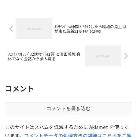
ｵﾝﾗｲﾝｹﾞｰﾑ仲間とｻｼｵﾌしたら職場の鬼上司
が来た最新21話ﾈﾀﾊﾞﾚ(2巻)!
ﾌｪｲｸﾌｧｸﾄﾘｯﾌﾟｽ2話ﾈﾀﾊﾞﾚ(1巻)と漫画感想!身
体でなく会話から歩み寄る
コメント
コメントを書き込む
このサイトはスパムを低減するために Akismet を使って
います。
コメントデータの処理方法の詳細はこちらをご覧