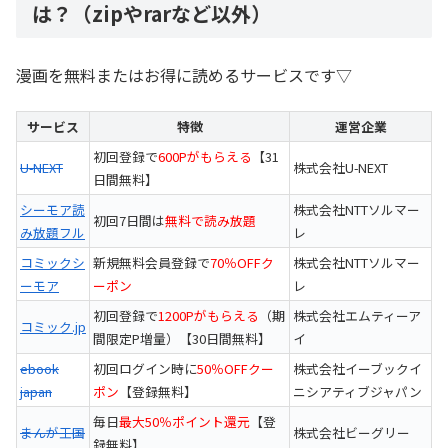
は？（zipやrarなど以外）
漫画を無料またはお得に読めるサービスです▽
サービス
特徴
運営企業
初回登録で
600Pがもらえる
【31
U-NEXT
株式会社U-NEXT
日間無料】
シーモア読
株式会社NTTソルマー
初回7日間は
無料で読み放題
み放題フル
レ
コミックシ
新規無料会員登録で
70％OFFク
株式会社NTTソルマー
ーモア
ーポン
レ
初回登録で
1200Pがもらえる
（期
株式会社エムティーア
コミック.jp
間限定P増量）【30日間無料】
イ
ebook
初回ログイン時に
50％OFFクー
株式会社イーブックイ
japan
ポン
【登録無料】
ニシアティブジャパン
毎日
最大50％ポイント還元
【登
まんが王国
株式会社ビーグリー
録無料】