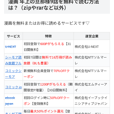
漫画 年上の旦那様9話を無料で読む方法
は？（zipやrarなど以外）
漫画を無料またはお得に読めるサービスです▽
サービス
特徴
運営企業
初回登録で
600Pがもらえる
【31
U-NEXT
株式会社U-NEXT
日間無料】
シーモア読
初回7日間は
無料で16万冊が読み
株式会社NTTソルマー
み放題フル
放題（BLも豊富）
レ
コミックシ
新規無料会員登録で
70％OFFク
株式会社NTTソルマー
ーモア
ーポン
レ
初回登録で
1200Pがもらえる
（期
株式会社エムティーア
コミック.jp
間限定P増量）【30日間無料】
イ
ebook
初回ログイン時に
50％OFFクー
株式会社イーブックイ
japan
ポン
【登録無料】
ニシアティブジャパン
毎日
最大50％ポイント還元
【登
まんが王国
株式会社ビーグリー