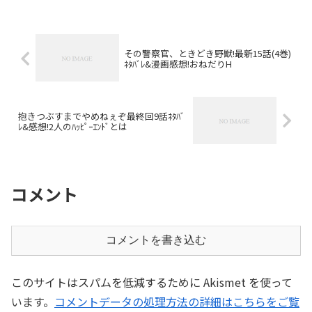
その警察官、ときどき野獣!最新15話(4巻)
ﾈﾀﾊﾞﾚ&漫画感想!おねだりH
抱きつぶすまでやめねぇぞ最終回9話ﾈﾀﾊﾞ
ﾚ&感想!2人のﾊｯﾋﾟｰｴﾝﾄﾞとは
コメント
コメントを書き込む
このサイトはスパムを低減するために Akismet を使って
います。
コメントデータの処理方法の詳細はこちらをご覧