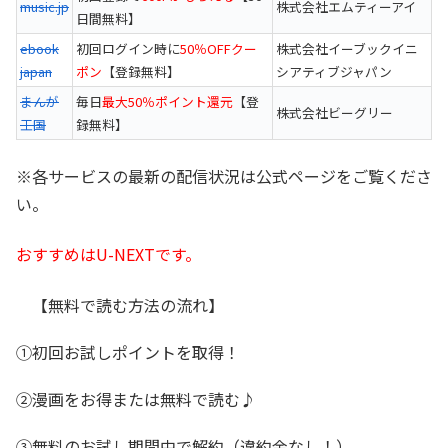
music.jp
株式会社エムティーアイ
日間無料】
ebook
初回ログイン時に
50％OFFクー
株式会社イーブックイニ
japan
ポン
【登録無料】
シアティブジャパン
まんが
毎日
最大50％ポイント還元
【登
株式会社ビーグリー
王国
録無料】
※各サービスの最新の配信状況は公式ページをご覧くださ
い。
おすすめはU-NEXTです。
【無料で読む方法の流れ】
①初回お試しポイントを取得！
②漫画をお得または無料で読む♪
③無料のお試し期間中で解約（違約金なし！）