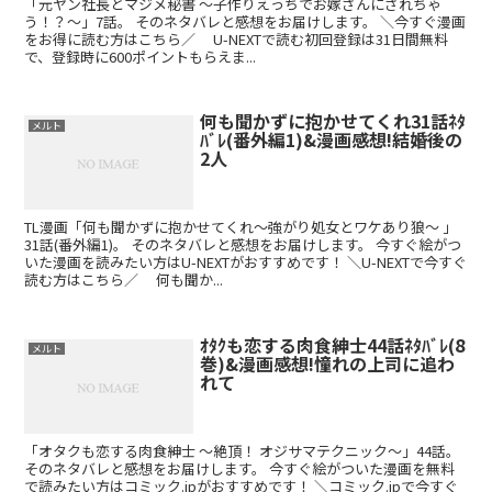
「元ヤン社長とマジメ秘書 ～子作りえっちでお嫁さんにされちゃ
う！？～」7話。 そのネタバレと感想をお届けします。 ＼今すぐ漫画
をお得に読む方はこちら／ U-NEXTで読む初回登録は31日間無料
で、登録時に600ポイントもらえま...
何も聞かずに抱かせてくれ31話ﾈﾀ
メルト
ﾊﾞﾚ(番外編1)&漫画感想!結婚後の
2人
TL漫画「何も聞かずに抱かせてくれ～強がり処女とワケあり狼～ 」
31話(番外編1)。 そのネタバレと感想をお届けします。 今すぐ絵がつ
いた漫画を読みたい方はU-NEXTがおすすめです！ ＼U-NEXTで今すぐ
読む方はこちら／ 何も聞か...
ｵﾀｸも恋する肉食紳士44話ﾈﾀﾊﾞﾚ(8
メルト
巻)&漫画感想!憧れの上司に追わ
れて
「オタクも恋する肉食紳士 ～絶頂！ オジサマテクニック～」44話。
そのネタバレと感想をお届けします。 今すぐ絵がついた漫画を無料
で読みたい方はコミック.jpがおすすめです！ ＼コミック.jpで今すぐ