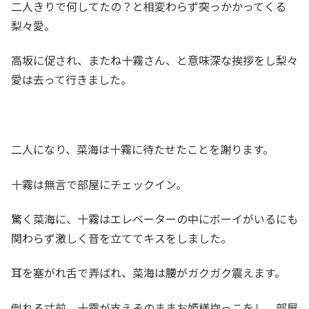
二人きりで何してたの？と相変わらず突っかかってくる
梨々愛。
高坂に促され、またね十霧さん、と意味深な挨拶をし梨々
愛は去って行きました。
二人になり、菜海は十霧に待たせたことを謝ります。
十霧は無言で部屋にチェックイン。
驚く菜海に、十霧はエレベーターの中にボーイがいるにも
関わらず激しく音を立ててキスをしました。
耳を塞がれ舌で弄ばれ、菜海は腰がガクガク震えます。
倒れる寸前、十霧が支えそのままお姫様抱っこをし、部屋