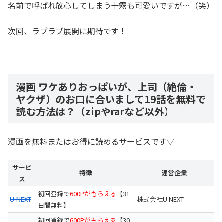
名前で呼ばれ放心してしまう十霧も可愛いですが…（笑）
次回、ラブラブ展開に期待です！
漫画 ワケありおっぱいが、上司（絶倫・
ヤクザ）のお口に合いまして19話を無料で
読む方法は？（zipやrarなど以外）
漫画を無料またはお得に読めるサービスです▽
サービ
特徴
運営企業
ス
初回登録で
600Pがもらえる
【31
U-NEXT
株式会社U-NEXT
日間無料】
初回登録で
600Pがもらえる
【30