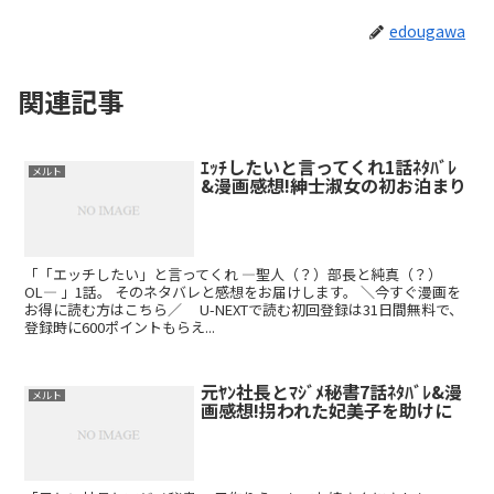
edougawa
関連記事
ｴｯﾁしたいと言ってくれ1話ﾈﾀﾊﾞﾚ
メルト
&漫画感想!紳士淑女の初お泊まり
「「エッチしたい」と言ってくれ ―聖人（？）部長と純真（？）
OL― 」1話。 そのネタバレと感想をお届けします。 ＼今すぐ漫画を
お得に読む方はこちら／ U-NEXTで読む初回登録は31日間無料で、
登録時に600ポイントもらえ...
元ﾔﾝ社長とﾏｼﾞﾒ秘書7話ﾈﾀﾊﾞﾚ&漫
メルト
画感想!拐われた妃美子を助けに