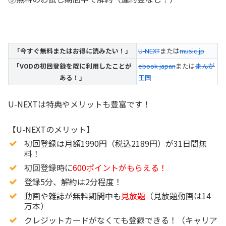
「今すぐ無料またはお得に読みたい！」
U-NEXT
または
music.jp
「VODの初回登録を既に利用したことが
ebook japan
または
まんが
ある！」
王国
U-NEXTは特典やメリットも豊富です！
【U-NEXTのメリット】
初回登録は月額1990円（税込2189円）が31日間無
料！
初回登録時に
600ポイントがもらえる！
登録5分、解約は2分程度！
動画や雑誌が無料期間中も
見放題
（見放題動画は14
万本）
クレジットカードがなくても登録できる！（キャリア