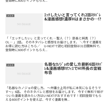
登録時に600ポイントもらえ...
ｴｯﾁしたいと言ってくれ2話ﾈﾀﾊﾞﾚ
メルト
&漫画感想!濃厚Hはまさかの…!?
「「エッチしたい」と言ってくれ ―聖人（？）部長と純真（？）
OL― 」2話。 そのネタバレと感想をお届けします。 ＼今すぐ漫画を
お得に読む方はこちら／ U-NEXTで読む初回登録は31日間無料で、
登録時に600ポイントもらえ...
名器なｶﾉｼﾞｮの愛し方最新6話ﾈﾀﾊﾞ
メルト
ﾚ&漫画感想!ｵﾌｨｽでH!所長の宣戦
布告
「名器なカノジョの愛し方。 ～弁護士上司が私に本気になるそうで
す～」6話。 そのネタバレと感想をお届けします。 今すぐ無料で絵が
ついた漫画を読みたい方はU-NEXTがおすすめです！初回登録でもら
える600ポイントを使えば、今すぐ漫画を無...