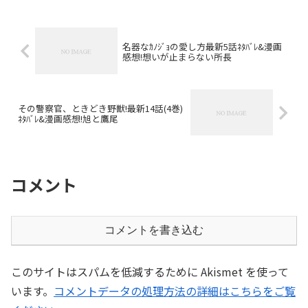
名器なｶﾉｼﾞｮの愛し方最新5話ﾈﾀﾊﾞﾚ&漫画
感想!想いが止まらない所長
その警察官、ときどき野獣!最新14話(4巻)
ﾈﾀﾊﾞﾚ&漫画感想!旭と鷹尾
コメント
コメントを書き込む
このサイトはスパムを低減するために Akismet を使って
います。
コメントデータの処理方法の詳細はこちらをご覧