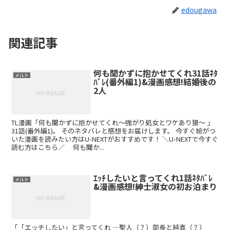
edougawa
関連記事
何も聞かずに抱かせてくれ31話ﾈﾀ
メルト
ﾊﾞﾚ(番外編1)&漫画感想!結婚後の
2人
TL漫画「何も聞かずに抱かせてくれ～強がり処女とワケあり狼～ 」
31話(番外編1)。 そのネタバレと感想をお届けします。 今すぐ絵がつ
いた漫画を読みたい方はU-NEXTがおすすめです！ ＼U-NEXTで今すぐ
読む方はこちら／ 何も聞か...
ｴｯﾁしたいと言ってくれ1話ﾈﾀﾊﾞﾚ
メルト
&漫画感想!紳士淑女の初お泊まり
「「エッチしたい」と言ってくれ ―聖人（？）部長と純真（？）