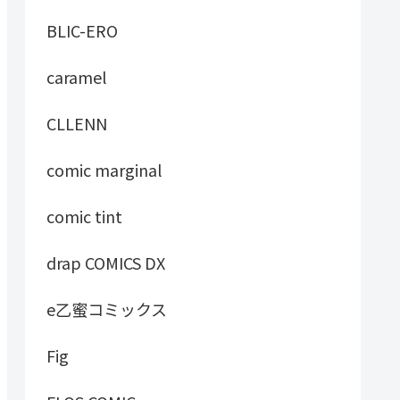
BLIC-ERO
caramel
CLLENN
comic marginal
comic tint
drap COMICS DX
e乙蜜コミックス
Fig