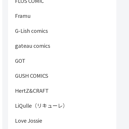
FLOS COMIC
Framu
G-Lish comics
gateau comics
GOT
GUSH COMICS
HertZ&CRAFT
LiQulle（リキューレ）
Love Jossie