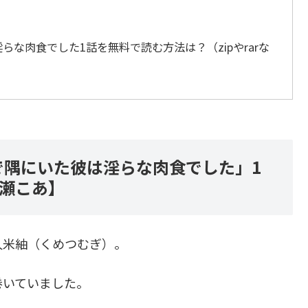
らな肉食でした1話を無料で読む方法は？（zipやrarな
で隅にいた彼は淫らな肉食でした」1
百瀬こあ】
久米紬（くめつむぎ）。
巻いていました。