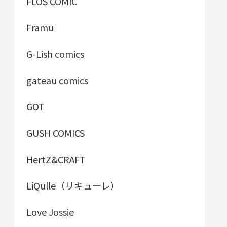
FLOS COMIC
Framu
G-Lish comics
gateau comics
GOT
GUSH COMICS
HertZ&CRAFT
LiQulle（リキューレ）
Love Jossie