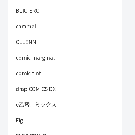
BLIC-ERO
caramel
CLLENN
comic marginal
comic tint
drap COMICS DX
e乙蜜コミックス
Fig