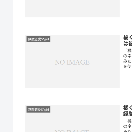
橘
無敵恋愛S*girl
は
「橘
のネ
みた
を使
橘
無敵恋愛S*girl
経
「橘
のネ
みた