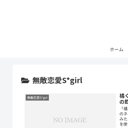
ホーム
無敵恋愛S*girl
橘
無敵恋愛S*girl
の
「橘
のネ
みた
を使