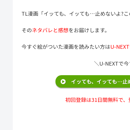
TL漫画「イッても、イッても…止めないよ?こ
その
ネタバレと感想
をお届けします。
今すぐ絵がついた漫画を読みたい方は
U-NE
＼U-NEXT
イッても、イッても…止め
初回登録は31日間無料で、