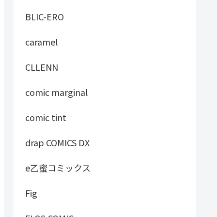
BLIC-ERO
caramel
CLLENN
comic marginal
comic tint
drap COMICS DX
e乙蜜コミックス
Fig