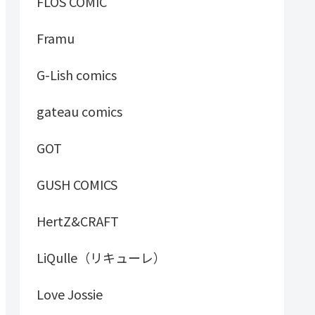
FLOS COMIC
Framu
G-Lish comics
gateau comics
GOT
GUSH COMICS
HertZ&CRAFT
LiQulle（リキューレ）
Love Jossie