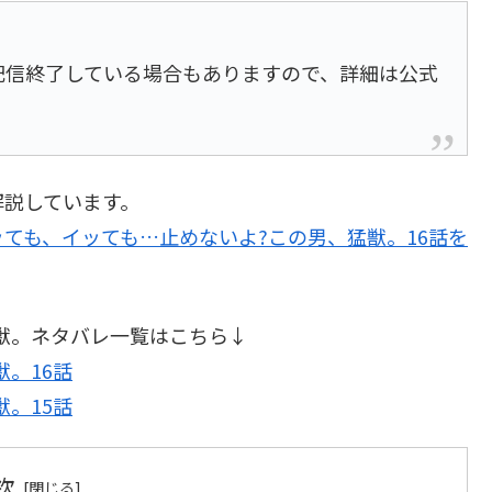
は配信終了している場合もありますので、詳細は公式
解説しています。
ッても、イッても…止めないよ?この男、猛獣。16話を
獣。ネタバレ一覧はこちら↓
。16話
。15話
次