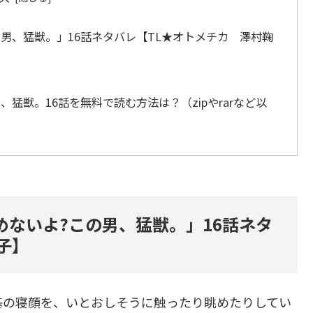
の男、猛獣。」16話ネタバレ【TL★オトメチカ 澤村鞠
猛獣。16話を無料で読む方法は？（zipやrarなど以
めないよ?この男、猛獣。」16話ネタ
子】
基の寝顔を、いとおしそうに触ったり眺めたりしてい