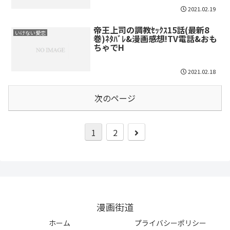
2021.02.19
帝王上司の調教ｾｯｸｽ15話(最新8
いけない愛恋
巻)ﾈﾀﾊﾞﾚ&漫画感想!TV電話&おも
ちゃでH
2021.02.18
次のページ
1
2
漫画街道
ホーム
プライバシーポリシー