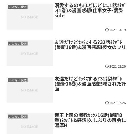
溺愛するのもほどほどに｡1話ﾈﾀﾊﾞ
いけない愛恋
ﾚ(1巻)&漫画感想!仕事女子･愛梨
side
2021.03.19
友達だけどｾｯｸｽする?32話ﾈﾀﾊﾞﾚ
いけない愛恋
(最新16巻)&漫画感想!彼女のフリ
2021.02.26
友達だけどｾｯｸｽする?31話ﾈﾀﾊﾞﾚ
いけない愛恋
(最新16巻)&漫画感想!隠された計
画
2021.02.26
帝王上司の調教ｾｯｸｽ16話(最新8
いけない愛恋
巻)ﾈﾀﾊﾞﾚ&感想!久しぶりの再会に
濃厚H