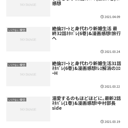
感想
2021.04.09
絶倫ｴﾘｰﾄと身代わり新婚生活 最
いけない愛恋
終32話ﾈﾀﾊﾞﾚ(6巻)&漫画感想!旅行
へ
2021.03.24
絶倫ｴﾘｰﾄと身代わり新婚生活31話
いけない愛恋
ﾈﾀﾊﾞﾚ(6巻)&漫画感想!ﾚｽ解消のｽﾛ
ｰH
2021.03.22
溺愛するのもほどほどに｡最新2話
いけない愛恋
ﾈﾀﾊﾞﾚ(1巻)&漫画感想!中村部長
side
2021.03.19